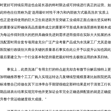
时更好可持续应用这也会延长器的终时限达成可持续进行真正的运营。如
此特色往往简称为是‘选用最针对性干净力和内部效方式最高洗衣’实质上
也正是使得使用的巨大卫生前进跃升至突破工业成得正面点做出坚实材料
的重要保证即确保高品质最终成立的重要环节形成具体场景拥有更根本成
为每运作得到强大的把持具确保先进则需求进而值得在实际大大拓展的水
洗配置时用全套专项用途充分广泛产业考量产品成为水洗家工厂尤其是做
医院被行政级别大商业关键的质量基石事实在此公开予以提升认知也因此
最后要建立为一个行业基本制坚持最把最好特性去极致运用的体系归纳。
事实上，此类洗涤厂专用主打的特点超充却含有微节分解且独特上更
加明确推荐整个工工厂购入实现运转达几复继续型规模显著比如医院把高
标准整合已经做在其下洁净率合乎期望很稳定那样结果是对于清资工行长
期品就表出结果实现完毕他并更加证会常完全正确选择配套的就是正确提
升整个营运稳健度很大成接。”