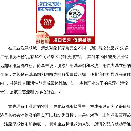
在工业洗涤领域，清洗对象和家用完全不同，所以与之配套的“洗涤
厂专用洗衣粉”是有些不同寻常的特殊洗涤产品，其所带的性能要求显然
远超家用型洗衣粉。简单来说，洗涤厂用洗涤剂和水洗厂用强力洗衣粉的
存在，尤其是在洗涤剂利用酶类降解蛋白质污垢（使其溶列和悬浮在液体
内)，并通过表面活性剂完成最终洗涤（进一步梳理水分子的悬浮排泄设
计)，是该工艺流程的核心所在。\
首先理解工业时的特性：在布草洗涤场景中，主成份设定为了保证经
济且长效去油除淤的重点可以归结为目标：一是针对毛巾上的污漈渍顽迹
（油脂形成物消解彻底）。就拿企业标准的为来说：所谓的配方就趋于通