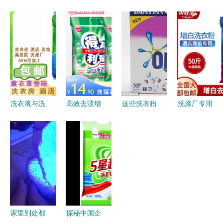
味的洁净洗
息｜强力洗
1kg装价格
衣粉好物榜
衣粉全新上
及批发报价
强力洗衣粉
市
分析 强力
掘金指南》
洗衣粉推荐
洗衣液与洗
高效去渍增
这些洗衣粉
洗涤厂专用
衣粉 为何
白增艳剂
的去污能力
洗衣粉 水
强力洗衣粉
家庭衣物清
还不如自来
洗厂用强力
依然是清洁
洁的全能法
水？澳洲洗
洗涤剂的奥
领域的中流
宝
涤用品性价
秘
砥柱？
比大盘点
——彩漂粉
篇
家里到处都
探秘中国企