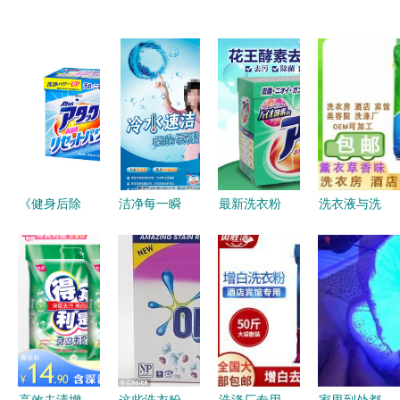
《健身后除
洁净每一瞬
最新洗衣粉
洗衣液与洗
味的洁净洗
息｜强力洗
1kg装价格
衣粉 为何
衣粉好物榜
衣粉全新上
及批发报价
强力洗衣粉
强力洗衣粉
市
分析 强力
依然是清洁
掘金指南》
洗衣粉推荐
领域的中流
砥柱？