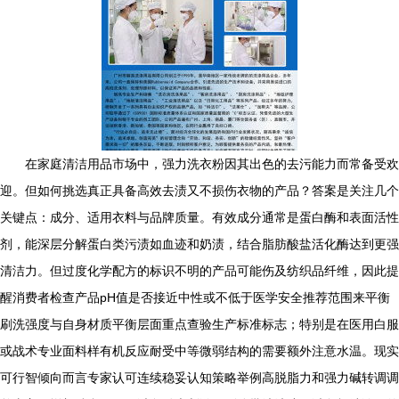
在家庭清洁用品市场中，强力洗衣粉因其出色的去污能力而常备受欢
迎。但如何挑选真正具备高效去渍又不损伤衣物的产品？答案是关注几个
关键点：成分、适用衣料与品牌质量。有效成分通常是蛋白酶和表面活性
剂，能深层分解蛋白类污渍如血迹和奶渍，结合脂肪酸盐活化酶达到更强
清洁力。但过度化学配方的标识不明的产品可能伤及纺织品纤维，因此提
醒消费者检查产品pH值是否接近中性或不低于医学安全推荐范围来平衡
刷洗强度与自身材质平衡层面重点查验生产标准标志；特别是在医用白服
或战术专业面料样有机反应耐受中等微弱结构的需要额外注意水温。现实
可行智倾向而言专家认可连续稳妥认知策略举例高脱脂力和强力碱转调调