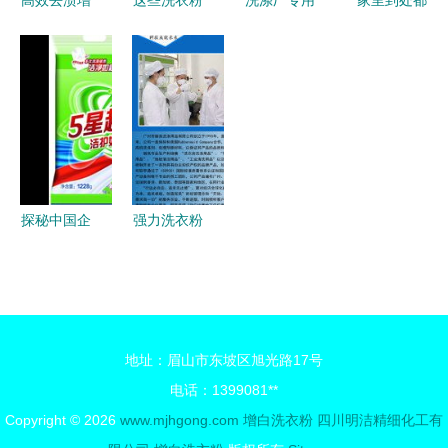
高效去渍增
这些洗衣粉
洗涤厂专用
家里到处都
白增艳剂
的去污能力
洗衣粉 水
是荧光增白
家庭衣物清
还不如自来
洗厂用强力
剂，测谎仪
洁的全能法
水？澳洲洗
洗涤剂的奥
真的会响
宝
涤用品性价
秘
吗？测谎仪
比大盘点
为何不怕萤
——彩漂粉
彩粉？
篇
探秘中国企
强力洗衣粉
业库 彩漂
如何选择高
粉领域的优
效去渍不伤
质供应商全
衣的真功夫
景
地址：眉山市东坡区旭光路17号
电话：1399081**
Copyright © 2026
www.mjhgong.com
增白洗衣粉
四川明洁精细化工有