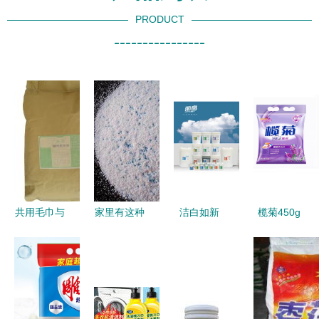
PRODUCT
----------------
共用毛巾与
家里有这种
洁白如新
榄菊450g
强力洗衣粉
洗衣粉吗？
丽高增白洗
浪漫熏香洗
安全隐患与
赶紧扔掉，
衣粉——酒
衣皂皂花
正确选择
彩漂粉致癌
店与医院的
科学萃取的
物超标真相
洁净守护者
强力增白之