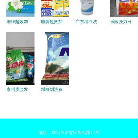
揭秘
选
雕牌超效加
雕牌超效加
广东增白洗
乐陵强力日
酶洗衣粉
酶除菌除螨
衣粉 洁白
化 专业洗
4kg/袋洗衣
洗衣粉 日
如新的秘密
衣粉贴牌与
服粉大袋强
常清洁的防
武器
OEM代加
力去污去渍
护先锋
工，助力家
持久留香茉
居清洁品牌
莉飘香
发展
泰州质监发
增白剂洗衣
布洗衣粉抽
粉供应商,
检结果，多
价格,增白
品牌不合格
剂洗衣粉批
引关注，彩
发市场
地址：眉山市东坡区旭光路17号
漂粉问题凸